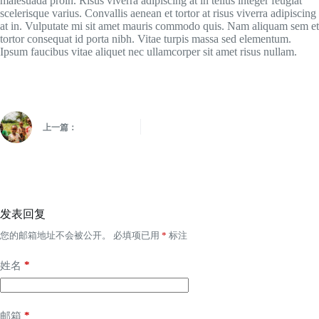
malesuada proin. Risus viverra adipiscing at in tellus integer feugiat
scelerisque varius. Convallis aenean et tortor at risus viverra adipiscing
at in. Vulputate mi sit amet mauris commodo quis. Nam aliquam sem et
tortor consequat id porta nibh. Vitae turpis massa sed elementum.
Ipsum faucibus vitae aliquet nec ullamcorper sit amet risus nullam.
上一篇：
发表回复
您的邮箱地址不会被公开。
必填项已用
*
标注
*
姓名
*
邮箱