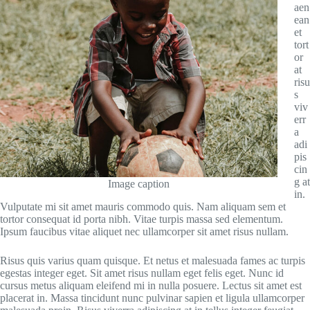
aen
ean
et
tort
or
at
risu
s
viv
err
a
adi
pis
cin
g at
Image caption
in.
Vulputate mi sit amet mauris commodo quis. Nam aliquam sem et
tortor consequat id porta nibh. Vitae turpis massa sed elementum.
Ipsum faucibus vitae aliquet nec ullamcorper sit amet risus nullam.
Risus quis varius quam quisque. Et netus et malesuada fames ac turpis
egestas integer eget. Sit amet risus nullam eget felis eget. Nunc id
cursus metus aliquam eleifend mi in nulla posuere. Lectus sit amet est
placerat in. Massa tincidunt nunc pulvinar sapien et ligula ullamcorper