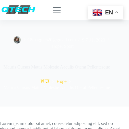
EN
1018maggie520@gmail.com
9 7 月, 2020
Hope
,
Sport
Mauris Cursus Mattis Molestie Aaculis Oterat Pellentesque
首页
Hope
Mauris Cursus Mattis Molestie Aaculis Oterat Pellentesque
Lorem ipsum dolor sit amet, consectetur adipiscing elit, sed do
eiusmod tempor incididunt ut labore et dolore magna aliqua. Amet