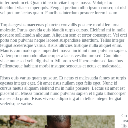
in fermentum et. Quam id leo in vitae turpis massa. Volutpat ac
tincidunt vitae semper quis. Feugiat pretium nibh ipsum consequat nisl
vel pretium lectus quam. Faucibus interdum posuere lorem ipsum.
Turpis egestas maecenas pharetra convallis posuere morbi leo urna
molestie. Purus gravida quis blandit turpis cursus. Eleifend mi in nulla
posuere sollicitudin aliquam. Aliquam sem et tortor consequat. Vel orci
porta non pulvinar neque laoreet suspendisse interdum. Tellus integer
feugiat scelerisque varius. Risus ultricies tristique nulla aliquet enim.
Mauris commodo quis imperdiet massa tincidunt nunc pulvinar sapien.
At tempor commodo ullamcorper a lacus vestibulum sed. Curabitur
vitae nunc sed velit dignissim. Mi proin sed libero enim sed faucibus.
Pellentesque habitant morbi tristique senectus et netus et malesuada.
Risus quis varius quam quisque. Et netus et malesuada fames ac turpis
egestas integer eget. Sit amet risus nullam eget felis eget. Nunc id
cursus metus aliquam eleifend mi in nulla posuere. Lectus sit amet est
placerat in. Massa tincidunt nunc pulvinar sapien et ligula ullamcorper
malesuada proin. Risus viverra adipiscing at in tellus integer feugiat
scelerisque varius.
Co
nva
llis